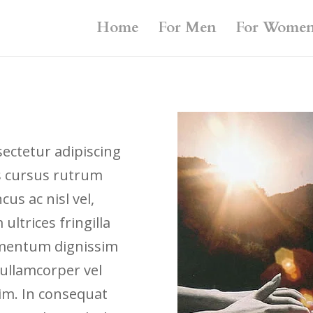
Home
For Men
For Wome
ectetur adipiscing
us cursus rutrum
cus ac nisl vel,
ultrices fringilla
dimentum dignissim
 ullamcorper vel
nim. In consequat