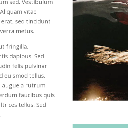
utrum sed. Vestibulum
 Aliquam vitae
 erat, sed tincidunt
iverra metus.
t fringilla.
rtis dapibus. Sed
udin felis pulvinar
id euismod tellus.
t augue a rutrum.
nterdum faucibus quis
trices tellus. Sed
.